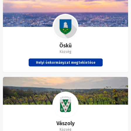
Öskü
Község
Helyi önkormányzat megtekintése
Vászoly
Község