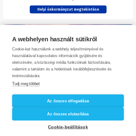
Helyi önkormányzat megtekintése
A webhelyen használt sütikről
Cookie-kat használunk a webhely teljesítményével és
használatával kapcsolatos információk gyűjtésére és
elemzésére, a közösségi média funkcióinak biztosítására,
valamint a tartalom és a hirdetések továbbfejlesztésére és
Füle
testreszabására.
Község
Tudj meg többet
Helyi önkormányzat megtekintése
Az összes elfogadása
Az összes elutasítása
Létrehozta: MUNIPOLIS s.r.o. ©2026
Cookie-beállítások
e-mail:
info@munipolis.hu
| tel.:
+36 1 850 8375